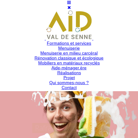
Formations et services
Menuiserie
Menuiserie en milieu carcéral
Rénovation classique et écologique
Mobiliers en matériaux recyclés
Aide-ménager.ère
Réalisations
Projet
Qui sommes-nous ?
Contact
Rafraîchis ta carrière
Formation d'a